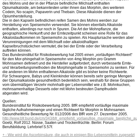
des Mohns und der in der Pflanze befindliche Milchsaft enthalten
Opiumalkaloide, am bekanntesten unter ihnen das Morphin, des weiteren
Codein, No-scapin, Papaverin und Thebain. Diese Alkaloide dienen der
Opiumherstellung.
Die in den Kapseln befindlichen reifen Samen des Mohns werden zur
Herstellung von Speisemohn verwendet. Sie können ebenfalls Alkaloide
enthalten, allerdings nur noch in Spuren. Die Art der Mohnpflanze, die
geographische Herkunft und der Erntezeitpunkt scheinen eine Rolle für das
Alkaloidaufkommen im Speisemohn zu spielen. Als Hauptursache werden aber
Verunreinigungen mit dem Milchsaft oder alkaloidhaltigen
Kapselbruchstückchen vermutet, die bei der Ernte oder der Verarbeitung
auftreten können.
Das Bundesinstitut für Risikobewertung hat 2005 einen „vorläufigen Richtwert“
für den Mor-phingehalt in Speisemohn von 4mg Morphin pro Gramm
Mohnsamen definiert und die Hersteller aufgefordert, durch verbesserte Ernte-
und Verarbeitungsmethoden die Morphingehalte in Speisemohn zu senken. Für
die anderen im Mohn enthaltenen Alkaloide gibt es bisher keine Richtwerte.
Für Schwangere, Babys und Kleinkinder können bereits sehr geringe Mengen
der Opiumalkaloide gesundheitlich bedenklich sein, weshalb für diese Gruppen
vom übermäßigen Verzehr mohnhalti-ger Lebensmittel wie z.B. Mohnkuchen,
mohnsamenhaltige Desserts oder mit Mohn bestreuten Dampfnudeln
abgeraten wird.
Quellen:
Bundesinstitut für Risikobewertung 2005. BfR empfiehlt vorläufige maximale
tägliche Aufnahmemenge und einen Richtwert für Morphin in Mohnsamen.
Gesundheitliche Bewertung Nr. 012/2006 des BfR vom 27. Dezember 2005.
http://www.bfr.bund.de/cm/343/bfr_empfiehlt_vorlaeufige_maximale_taeglic
Goetz, Rolf 2012. Nüsse, Saaten und Trockenfrüchte. Berlin: Forum
Berufsbildung. Lehrbrief S.57f.
+
-
Wie wird die Ascorbinsäure, die auch in einigen Bio-Lebensmitteln zugesetzt