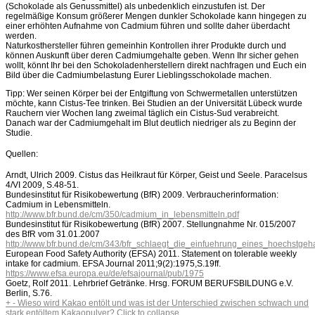
(Schokolade als Genussmittel) als unbedenklich einzustufen ist. Der
regelmäßige Konsum größerer Mengen dunkler Schokolade kann hingegen zu
einer erhöhten Aufnahme von Cadmium führen und sollte daher überdacht
werden.
Naturkosthersteller führen gemeinhin Kontrollen ihrer Produkte durch und
können Auskunft über deren Cadmiumgehalte geben. Wenn Ihr sicher gehen
wollt, könnt Ihr bei den Schokoladenherstellern direkt nachfragen und Euch ein
Bild über die Cadmiumbelastung Eurer Lieblingsschokolade machen.
Tipp: Wer seinen Körper bei der Entgiftung von Schwermetallen unterstützen
möchte, kann Cistus-Tee trinken. Bei Studien an der Universität Lübeck wurde
Rauchern vier Wochen lang zweimal täglich ein Cistus-Sud verabreicht.
Danach war der Cadmiumgehalt im Blut deutlich niedriger als zu Beginn der
Studie.
Quellen:
Arndt, Ulrich 2009. Cistus das Heilkraut für Körper, Geist und Seele. Paracelsus
4/VI 2009, S.48-51.
Bundesinstitut für Risikobewertung (BfR) 2009. Verbraucherinformation:
Cadmium in Lebensmitteln.
http://www.bfr.bund.de/cm/350/cadmium_in_lebensmitteln.pdf
Bundesinstitut für Risikobewertung (BfR) 2007. Stellungnahme Nr. 015/2007
des BfR vom 31.01.2007
http://www.bfr.bund.de/cm/343/bfr_schlaegt_die_einfuehrung_eines_hoechstge
European Food Safety Authority (EFSA) 2011. Statement on tolerable weekly
intake for cadmium.
EFSA Journal 2011;9(2):1975,S.19ff.
https://www.efsa.europa.eu/de/efsajournal/pub/1975
Goetz, Rolf 2011. Lehrbrief Getränke. Hrsg. FORUM BERUFSBILDUNG e.V.
Berlin, S.76.
+
-
Wieso wird Kakao entölt und was ist der Unterschied zwischen schwach und
stark entöltem Kakaopulver?
Click to collapse