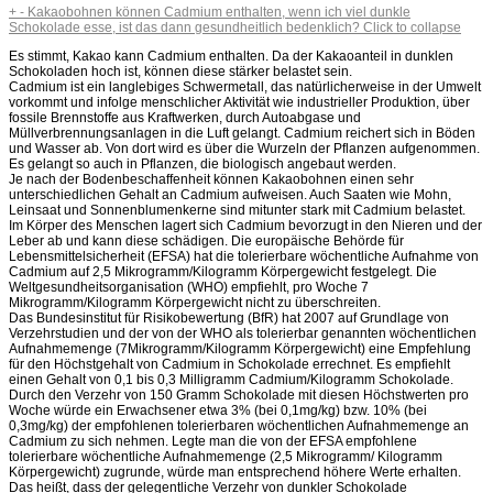
+
-
Kakaobohnen können Cadmium enthalten, wenn ich viel dunkle
Schokolade esse, ist das dann gesundheitlich bedenklich?
Click to collapse
Es stimmt, Kakao kann Cadmium enthalten. Da der Kakaoanteil in dunklen
Schokoladen hoch ist, können diese stärker belastet sein.
Cadmium ist ein langlebiges Schwermetall, das natürlicherweise in der Umwelt
vorkommt und infolge menschlicher Aktivität wie industrieller Produktion, über
fossile Brennstoffe aus Kraftwerken, durch Autoabgase und
Müllverbrennungsanlagen in die Luft gelangt. Cadmium reichert sich in Böden
und Wasser ab. Von dort wird es über die Wurzeln der Pflanzen aufgenommen.
Es gelangt so auch in Pflanzen, die biologisch angebaut werden.
Je nach der Bodenbeschaffenheit können Kakaobohnen einen sehr
unterschiedlichen Gehalt an Cadmium aufweisen. Auch Saaten wie Mohn,
Leinsaat und Sonnenblumenkerne sind mitunter stark mit Cadmium belastet.
Im Körper des Menschen lagert sich Cadmium bevorzugt in den Nieren und der
Leber ab und kann diese schädigen. Die europäische Behörde für
Lebensmittelsicherheit (EFSA) hat die tolerierbare wöchentliche Aufnahme von
Cadmium auf 2,5 Mikrogramm/Kilogramm Körpergewicht festgelegt. Die
Weltgesundheitsorganisation (WHO) empfiehlt, pro Woche 7
Mikrogramm/Kilogramm Körpergewicht nicht zu überschreiten.
Das Bundesinstitut für Risikobewertung (BfR) hat 2007 auf Grundlage von
Verzehrstudien und der von der WHO als tolerierbar genannten wöchentlichen
Aufnahmemenge (7Mikrogramm/Kilogramm Körpergewicht) eine Empfehlung
für den Höchstgehalt von Cadmium in Schokolade errechnet. Es empfiehlt
einen Gehalt von 0,1 bis 0,3 Milligramm Cadmium/Kilogramm Schokolade.
Durch den Verzehr von 150 Gramm Schokolade mit diesen Höchstwerten pro
Woche würde ein Erwachsener etwa 3% (bei 0,1mg/kg) bzw. 10% (bei
0,3mg/kg) der empfohlenen tolerierbaren wöchentlichen Aufnahmemenge an
Cadmium zu sich nehmen. Legte man die von der EFSA empfohlene
tolerierbare wöchentliche Aufnahmemenge (2,5 Mikrogramm/ Kilogramm
Körpergewicht) zugrunde, würde man entsprechend höhere Werte erhalten.
Das heißt, dass der gelegentliche Verzehr von dunkler Schokolade