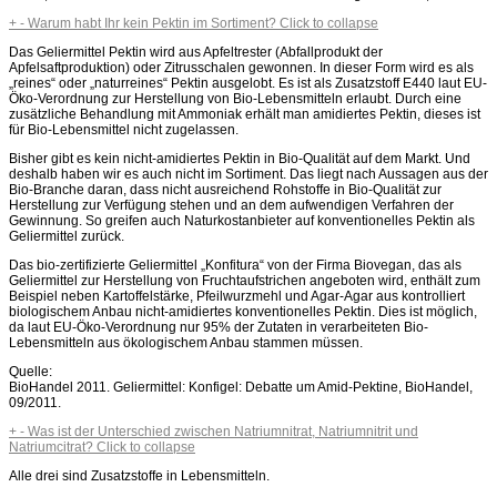
+
-
Warum habt Ihr kein Pektin im Sortiment?
Click to collapse
Das Geliermittel Pektin wird aus Apfeltrester (Abfallprodukt der
Apfelsaftproduktion) oder Zitrusschalen gewonnen. In dieser Form wird es als
„reines“ oder „naturreines“ Pektin ausgelobt. Es ist als Zusatzstoff E440 laut EU-
Öko-Verordnung zur Herstellung von Bio-Lebensmitteln erlaubt. Durch eine
zusätzliche Behandlung mit Ammoniak erhält man amidiertes Pektin, dieses ist
für Bio-Lebensmittel nicht zugelassen.
Bisher gibt es kein nicht-amidiertes Pektin in Bio-Qualität auf dem Markt. Und
deshalb haben wir es auch nicht im Sortiment. Das liegt nach Aussagen aus der
Bio-Branche daran, dass nicht ausreichend Rohstoffe in Bio-Qualität zur
Herstellung zur Verfügung stehen und an dem aufwendigen Verfahren der
Gewinnung. So greifen auch Naturkostanbieter auf konventionelles Pektin als
Geliermittel zurück.
Das bio-zertifizierte Geliermittel „Konfitura“ von der Firma Biovegan, das als
Geliermittel zur Herstellung von Fruchtaufstrichen angeboten wird, enthält zum
Beispiel neben Kartoffelstärke, Pfeilwurzmehl und Agar-Agar aus kontrolliert
biologischem Anbau nicht-amidiertes konventionelles Pektin. Dies ist möglich,
da laut EU-Öko-Verordnung nur 95% der Zutaten in verarbeiteten Bio-
Lebensmitteln aus ökologischem Anbau stammen müssen.
Quelle:
BioHandel 2011. Geliermittel: Konfigel: Debatte um Amid-Pektine, BioHandel,
09/2011.
+
-
Was ist der Unterschied zwischen Natriumnitrat, Natriumnitrit und
Natriumcitrat?
Click to collapse
Alle drei sind Zusatzstoffe in Lebensmitteln.