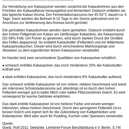
Zur Herstellung von Kakaopulver werden zunächst die Kakaobohnen aus den
Früchten der Kakaopflanze herausgelöst und fermentiert. Dadurch entfalten sie
das typische Kakao-Aroma. Der Fermentationsprozess bei 45-50°C dauert ca. 6
Tage. Dann werden die Bohnen 8-15 Tage in der Sonne getrocknet und im
Anschluss zur Verfeinerung des Aromas leicht geröstet.
Die gerösteten Kakaobohnen werden dann gemahlen. Dadurch entsteht durch
den hohen Fettgehalt von Kakao ein zähflüssiger Kakaobrei, die Kakaomasse
(52-58% Fett). Um Pulver zu gewinnen, wird durch starken Druck der Großteil
des Fettes abgepresst. So entsteht Kakaobutter (Fettanteil) und ein fettärmerer
Kakaopresskuchen. Dieser wird durch verschiedene Mahlvorgänge und
Absieben zu dem eigentlichen feinen Kakaopulver verarbeitet.
Im Handel sind zwei verschiedene Qualitäten von Kakaopulver erhältlich:
● schwach entöltes Kakaopulver, das noch mindestens 20% der Kakaobutter
enthält und
● stark entöltes Kakaopulver, das noch mindestens 8% Kakaobutter aufweist.
Das schwach entölte Kakaopulver ist von vollem, mildem Geschmack und weist
ein intensives Schokoladenaroma auf, allerdings ist es durch den hohen
Fettanteil weniger gut in kalter Milch oder kalten Pflanzendrinks löslich. Es wird
vorwiegend für warme Getränke empfohlen.
Das stark entölte Kakaopulver ist von hellerer Farbe und einem weniger
intensiven, etwas herben Geschmack. Durch den geringeren Fettanteil ist es
besser löslich und eignet sich für die Zubereitung von Kaltgetränken und
Instantpulver. Wird aber auch für Pudding, Kuchen oder Speiseeis verwendet.
Quelle:
Goetz, Rolf 2011. Getränke. Lehrbrief Forum Berufsbildung e.V. Berlin, S.74f.