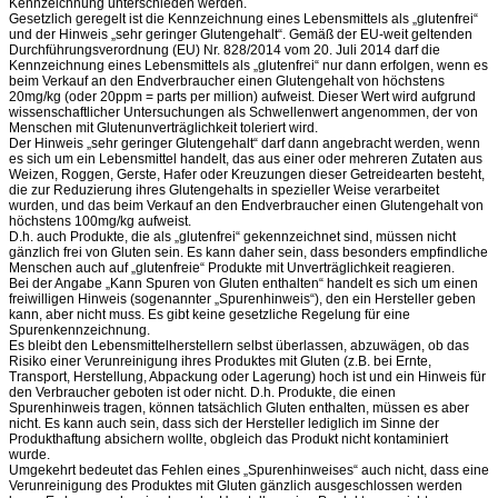
Kennzeichnung unterschieden werden.
Gesetzlich geregelt ist die Kennzeichnung eines Lebensmittels als „glutenfrei“
und der Hinweis „sehr geringer Glutengehalt“. Gemäß der EU-weit geltenden
Durchführungsverordnung (EU) Nr. 828/2014 vom 20. Juli 2014 darf die
Kennzeichnung eines Lebensmittels als „glutenfrei“ nur dann erfolgen, wenn es
beim Verkauf an den Endverbraucher einen Glutengehalt von höchstens
20mg/kg (oder 20ppm = parts per million) aufweist. Dieser Wert wird aufgrund
wissenschaftlicher Untersuchungen als Schwellenwert angenommen, der von
Menschen mit Glutenunverträglichkeit toleriert wird.
Der Hinweis „sehr geringer Glutengehalt“ darf dann angebracht werden, wenn
es sich um ein Lebensmittel handelt, das aus einer oder mehreren Zutaten aus
Weizen, Roggen, Gerste, Hafer oder Kreuzungen dieser Getreidearten besteht,
die zur Reduzierung ihres Glutengehalts in spezieller Weise verarbeitet
wurden, und das beim Verkauf an den Endverbraucher einen Glutengehalt von
höchstens 100mg/kg aufweist.
D.h. auch Produkte, die als „glutenfrei“ gekennzeichnet sind, müssen nicht
gänzlich frei von Gluten sein. Es kann daher sein, dass besonders empfindliche
Menschen auch auf „glutenfreie“ Produkte mit Unverträglichkeit reagieren.
Bei der Angabe „Kann Spuren von Gluten enthalten“ handelt es sich um einen
freiwilligen Hinweis (sogenannter „Spurenhinweis“), den ein Hersteller geben
kann, aber nicht muss. Es gibt keine gesetzliche Regelung für eine
Spurenkennzeichnung.
Es bleibt den Lebensmittelherstellern selbst überlassen, abzuwägen, ob das
Risiko einer Verunreinigung ihres Produktes mit Gluten (z.B. bei Ernte,
Transport, Herstellung, Abpackung oder Lagerung) hoch ist und ein Hinweis für
den Verbraucher geboten ist oder nicht. D.h. Produkte, die einen
Spurenhinweis tragen, können tatsächlich Gluten enthalten, müssen es aber
nicht. Es kann auch sein, dass sich der Hersteller lediglich im Sinne der
Produkthaftung absichern wollte, obgleich das Produkt nicht kontaminiert
wurde.
Umgekehrt bedeutet das Fehlen eines „Spurenhinweises“ auch nicht, dass eine
Verunreinigung des Produktes mit Gluten gänzlich ausgeschlossen werden