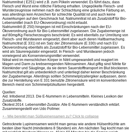
Natriumnitrat ( E251) wird z.B. zum Pökeln verwendet. Es führt dazu, dass
Fleisch und Wurst eine rötliche Färbung erhalten. Ungepökelte Fleisch- und
Wursterzeugnisse nehmen nach der Schlachtung eine gräuliche Färbung an,
was allerdings kein Anzeichen für schlechte Qualität ist und auch keine
Auswirkungen auf den Geschmack hat. Natriumnitrat ist als Zusatzstoff für Bio-
Lebensmittel (nach EU-Ökoverordnung) nicht erlaubt.
Natriumnitrit (E 250) hingegen ist mit Einschränkungen nach der EU-
Ökoverordnung auch für Bio-Lebensmittel zugelassen. Die Zugabemenge ist
auf 80mg/Kg Fleischerzeugnis beschränkt. Es wird ebenfalls zur Umrötung von
Fleisch- und Wurstwaren eingesetzt, dient aber auch deren Haltbarmachung.
Natriumcitrat (E 331) ist ein Salz der Zitronensäure (E 330) und nach EU
Ökoverordnung ebenfalls als Zusatzstoff für Bio-Lebensmittel zugelassen. Es
wird als Säureregulator eingesetzt. In Fleisch- und Wurstwaren jedoch
vorwiegend als Konservierungsmittel verwendet.
Nitrat wird im menschlichen Körper in Nitrit umgewandelt und reagiert im
Magen und Darm zu krebserregenden Nitrosaminen. Akut giftig sind Nitrite für
Kleinkinder und Säuglinge, da sie deren Sauerstofftransport im Blut blockieren.
Natriumcitrat gilt als unbedenklich und unterliegt daher keiner Beschränkung
der Zugabemenge. Allerdings sollten Schimmelpilzallergiker aufpassen, denn
die zur Herstellung von E 331 benutzte Zitronensäure wird im konventionellen
Bereich meist von Schimmelpilzkulturen hergestellt.
Quellen:
Aid. Infodienst 2013. Die E-Nummern in Lebensmitteln. Kleines Lexikon der
Zusatzstoffe.
Ökotest 2014. Lebensmittel-Zusätze. Alle E-Nummern verständlich erklärt.
Zusammengestellt von Udo Pollmer.
+
-
Wie bereitet man Süßlupinensamen zu?
Click to collapse
Getrocknete Lupinensamen weicht man genau wie andere Hülsenfrüchte am
besten über Nacht (mindestens 8 Stunden) ein. Am nächsten Tag kocht man sie