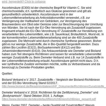
wird, hergestellt?
Click to collapse
Ascorbinsäure (E300) ist der chemische Begriff für Vitamin C. Sie wird
chemischoxidativ, d.h. synthetisch aus Glukose gewonnen und gilt als
gesundheitlich unbedenklich. Ascorbinsäure wird in der
Lebensmittelverarbeitung als Antioxidationsmittel verwendet, z.B. zur
Verlängerung der Haltbarkeit von Getränken, zur Verzögerung des
Braunwerdens von Obst oder Gemüse oder zur Beschleunigung der Umrötung
von Würsten. Sie ist nach der EU-Öko-Verordnung als Zusatzstoff zugelassen.
Insgesamt erlaubt die EU-Öko-Verordnung 47 Zusatzstoffe zur Herstellung von
verarbeiteten Bio-Lebensmitteln, wie z.B. Sauerkraut, Brotaufstrich, Wurst etc. In
der konventionellen Lebensmittelverarbeitung sind an die 400 Zusatzstoffe
zugelassen. Die Mehrzahl wird durch chemische Synthese gewonnen. Bisher
gibt es nur wenige Zusatzstoffe, die in Bio-Qualität hergestellt werden. Dazu
zählen Bio-Lecithin (E322), BioGuarkernmehl (E412) und Bio-
Johannisbrotkernmehl (E410). Die Anbauverbände wie Demeter und Bioland
haben zum Teil strengere Richtlinien und lassen für verarbeitete Lebensmittel
weniger Zusatzstoffe zu. Beim Demeter-Verband sind z.B. nur 14 Zusatzstoffe in
der Lebensmittelverarbeitung erlaubt. Ascorbinsäure gehört nicht dazu. D.h.
wer synthetische Zusätze vermeiden möchte, sollte zu Verbandsware und da
bevorzugt zu Demeter-Produkten greifen.
Quellen:
Bioland Verband e.V. 2017. Zusatzstoffe – Vergleich der Bioland-Richtliniesn
und der EG Bio-Verordnung Stand 02/2017.
http://www.bioland.de/fileadmin/dateien/HP_Dokumente/Richtlinien/Zusatzstoff
Demeter Verband e.V. 2016. Richtlinien für die Zertifizierung „Demeter“ und
„Biodynamisch“. Stand Oktober 2016. 1. Auflage.
https://www.demeter.de/sites/default/files/richtlinien/richtlinien_gesamt.pdf
Weiss, Gunter 2007. Demeter – beste Qualität mit Zusatzstoffen? Warum