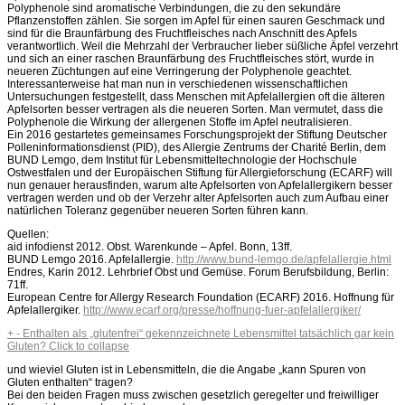
Polyphenole sind aromatische Verbindungen, die zu den sekundäre
Pflanzenstoffen zählen. Sie sorgen im Apfel für einen sauren Geschmack und
sind für die Braunfärbung des Fruchtfleisches nach Anschnitt des Apfels
verantwortlich. Weil die Mehrzahl der Verbraucher lieber süßliche Äpfel verzehrt
und sich an einer raschen Braunfärbung des Fruchtfleisches stört, wurde in
neueren Züchtungen auf eine Verringerung der Polyphenole geachtet.
Interessanterweise hat man nun in verschiedenen wissenschaftlichen
Untersuchungen festgestellt, dass Menschen mit Apfelallergien oft die älteren
Apfelsorten besser vertragen als die neueren Sorten. Man vermutet, dass die
Polyphenole die Wirkung der allergenen Stoffe im Apfel neutralisieren.
Ein 2016 gestartetes gemeinsames Forschungsprojekt der Stiftung Deutscher
Polleninformationsdienst (PID), des Allergie Zentrums der Charité Berlin, dem
BUND Lemgo, dem Institut für Lebensmitteltechnologie der Hochschule
Ostwestfalen und der Europäischen Stiftung für Allergieforschung (ECARF) will
nun genauer herausfinden, warum alte Apfelsorten von Apfelallergikern besser
vertragen werden und ob der Verzehr alter Apfelsorten auch zum Aufbau einer
natürlichen Toleranz gegenüber neueren Sorten führen kann.
Quellen:
aid infodienst 2012. Obst. Warenkunde – Apfel. Bonn, 13ff.
BUND Lemgo 2016. Apfelallergie.
http://www.bund-lemgo.de/apfelallergie.html
Endres, Karin 2012. Lehrbrief Obst und Gemüse. Forum Berufsbildung, Berlin:
71ff.
European Centre for Allergy Research Foundation (ECARF) 2016. Hoffnung für
Apfelallergiker.
http://www.ecarf.org/presse/hoffnung-fuer-apfelallergiker/
+
-
Enthalten als „glutenfrei“ gekennzeichnete Lebensmittel tatsächlich gar kein
Gluten?
Click to collapse
und wieviel Gluten ist in Lebensmitteln, die die Angabe „kann Spuren von
Gluten enthalten“ tragen?
Bei den beiden Fragen muss zwischen gesetzlich geregelter und freiwilliger