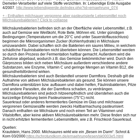
Demeter-Verarbeiter auf viele Stoffe verzichten. In: Lebendige Erde Ausgabe
4/2007.
http://www.lebendigeerde.de/index.php?id=ernaehrung_074
+
-
Enthalten milchsauer vergorene aber pasteurisierte Lebensmittel noch
Milchsäurebakterien?
Click to collapse
Milchsäurebakterien befinden sich an der Oberfläche vieler Lebensmittel, z.B.
auch auf Gemüse wie Weißkohl, Rote Bete, Möhren etc. Unter günstigen
Bedingungen (Temperaturen um die 20°C und unter Sauerstoffausschluss)
beginnen die Mikroorganismen Zucker (Kohlenhydrate) in Milchsäure
umzuwandeln. Dabei schaffen sich die Bakterien ein saures Milieu, in welchem
schädliche Fäulnisbakterien nicht überleben können. Die Lebensmittel werden
so durch den Prozess der Fermentation haltbar gemacht. Außerdem wird die
Zellulose abgebaut, wodurch z.B. das Gemüse bekömmlicher wird. Durch den
Gärprozess bilden sich neben Milchsäure außerdem verschiedene andere
Substanzen, wie Enzyme, Vitamin C und geringe Mengen an Vitamin B12, die
gesundheitsfördernd wirken.
Milchsäurebakterien sind auch Bestandteil unserer Darmflora. Deshalb gilt die
Aufnahme von aktiven Milchsäurebakterien als gesund. Sie können unsere
Darmflora unterstützen bzw. aufbauen und dabei helfen, Fäulnisbakterien, Pilze
und andere Parasiten, die der Darmflora schaden, zu verdrängen.
Milchsäurebakterien sind jedoch hitzeempfindlich und überstehen auch die
kurzzeitige Erhitzung beim Pasteurisieren (75°C) nicht.
Sauerkraut oder anderes fermentiertes Gemüse im Glas und milchsauer
vergorenen Gemüsesäfte werden zwecks Haltbarmachung pasteurisiert.
Danach enthalten sie Milchsäure und noch einen Teil an Vitaminen und
Vitalstoffen, aber keine aktiven Milchsäurebakterien mehr. Diese finden sich nur
in nicht erhitzten fermentierten Lebensmitteln, wie z.B. Frischkost-Sauerkraut.
Quellen:
Krautstein, Hans 2000. Milchsaures wirkt wie ein „Besen im Darm“. Schrot &
Korn 03/2000.
https://schrotundkorn.de/ernaehrung/lesen/sk0003e5.html