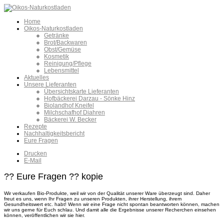
Home
Oikos-Naturkostladen
Getränke
Brot/Backwaren
Obst/Gemüse
Kosmetik
Reinigung/Pflege
Lebensmittel
Aktuelles
Unsere Lieferanten
Übersichtskarte Lieferanten
Hofbäckerei Darzau - Sönke Hinz
Biolandhof Kneifel
Milchschafhof Diahren
Bäckerei W. Becker
Rezepte
Nachhaltigkeitsbericht
Eure Fragen
Drucken
E-Mail
?? Eure Fragen ?? kopie
Wir verkaufen Bio-Produkte, weil wir von der Qualität unserer Ware überzeugt sind. Daher
freut es uns, wenn Ihr Fragen zu unseren Produkten, ihrer Herstellung, ihrem
Gesundheitswert etc. habt! Wenn wir eine Frage nicht spontan beantworten können, machen
wir uns gerne für Euch schlau. Und damit alle die Ergebnisse unserer Recherchen einsehen
können, veröffentlichen wir sie hier.