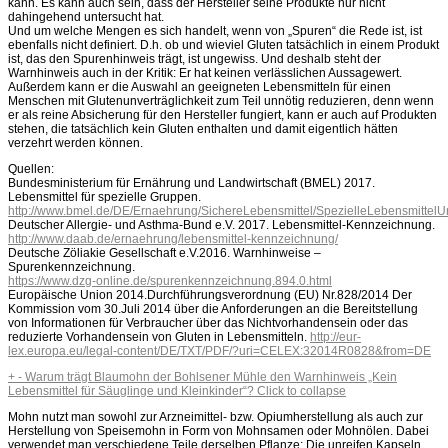
kann. Es kann auch sein, dass der Hersteller seine Produkte nur nicht
dahingehend untersucht hat.
Und um welche Mengen es sich handelt, wenn von „Spuren“ die Rede ist, ist
ebenfalls nicht definiert. D.h. ob und wieviel Gluten tatsächlich in einem Produkt
ist, das den Spurenhinweis trägt, ist ungewiss. Und deshalb steht der
Warnhinweis auch in der Kritik: Er hat keinen verlässlichen Aussagewert.
Außerdem kann er die Auswahl an geeigneten Lebensmitteln für einen
Menschen mit Glutenunverträglichkeit zum Teil unnötig reduzieren, denn wenn
er als reine Absicherung für den Hersteller fungiert, kann er auch auf Produkten
stehen, die tatsächlich kein Gluten enthalten und damit eigentlich hätten
verzehrt werden können.
Quellen:
Bundesministerium für Ernährung und Landwirtschaft (BMEL) 2017.
Lebensmittel für spezielle Gruppen.
http://www.bmel.de/DE/Ernaehrung/SichereLebensmittel/SpezielleLebensmittelU
Deutscher Allergie- und Asthma-Bund e.V. 2017. Lebensmittel-Kennzeichnung.
http://www.daab.de/ernaehrung/lebensmittel-kennzeichnung/
Deutsche Zöliakie Gesellschaft e.V.2016. Warnhinweise –
Spurenkennzeichnung.
https://www.dzg-online.de/spurenkennzeichnung.894.0.html
Europäische Union 2014.Durchführungsverordnung (EU) Nr.828/2014 Der
Kommission vom 30.Juli 2014 über die Anforderungen an die Bereitstellung
von Informationen für Verbraucher über das Nichtvorhandensein oder das
reduzierte Vorhandensein von Gluten in Lebensmitteln.
http://eur-
lex.europa.eu/legal-content/DE/TXT/PDF/?uri=CELEX:32014R0828&from=DE
+
-
Warum trägt Blaumohn der Bohlsener Mühle den Warnhinweis „Kein
Lebensmittel für Säuglinge und Kleinkinder“?
Click to collapse
Mohn nutzt man sowohl zur Arzneimittel- bzw. Opiumherstellung als auch zur
Herstellung von Speisemohn in Form von Mohnsamen oder Mohnölen. Dabei
verwendet man verschiedene Teile derselben Pflanze: Die unreifen Kapseln