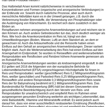
man diese Produkte meiden?“
Das Halbmetall Arsen kommt natürlicherweise in verschiedenen
Konzentrationen und Formen (organische und anorganische Verbindungen) in
der Erdkruste vor. Sowohl durch natürliche Prozesse, aber auch durch
menschliche Aktivitäten kann es in die Umwelt gelangen, z.B. durch die
Verbrennung fossiler Brennstoffe, die Verwendung von Phosphatdünger oder
die Ausbringung von Klärschlamm. Es reichert sich dann zusätzlich in den
Böden an.
Reispflanzen nehmen anorganische Arsenverbindungen auf und reichern sie in
den Körnern an. Auch andere Getreidesorten tun das, doch deutlich weniger als
Reis. Wie hoch die Arsenkonzentration im Reis ist, hängt von den
Umweltbedingungen (Boden, Wasser, Luft) an dem Standort ab, an dem er
gewachsen ist. Auch die Anbaumethode und die Reissorte haben einen
Einfluss auf den Gehalt an anorganischen Arsenverbindungen. Dieser variiert
folglich stark. Auch die Weiterverarbeitung des Reis hat einen Einfluss auf den
Arsengehalt im Endprodukt. So wurden in Reiswaffeln und weiterverarbeiteten
Reisprodukten wie Reisflocken und Reisbrei höhere Arsenwerte gemessen als
im Rohstoff Reis.
Anorganische Arsenverbindungen werden als krebserregend eingestuft. In der
EU gelten seit 2016 die folgenden von der europäische Behörde für
Lebensmittelsicherheit (EFSA) vorgeschlagenen Höchstgehalte für Arsen in
Reis und Reisprodukten: weißer (geschliffener) Reis 0,2 Milligramm/Kilogramm
Reis, weißer (geschälter) und Parboiled-Reis 0,25 Milligramm/Kilogramm Reis,
Reiswaffeln und andere Reisprodukte 0,3 Milligramm/Kilogramm Reis sowie
Reis der für Babynahrung bestimmt ist 0,1 Milligramm/Kilogramm Reis. Das
Bundesinstitut für Risikobewertung (BfR) hält bei diesen Grenzwerten eine
gesundheitliche Beeinträchtigung durch den Verzehr von Reis- und
Reisprodukten für unwahrscheinlich und empfiehlt Reis im Rahmen einer
ausgewogenen gesunden Ernährung weiterhin als wichtiges Lebensmittel, das
viele Ballaststoffe, Vitamine und Mineralstoffe enthält. Es weist jedoch auch
darauf hin, dass von einer ausschließlich reisbasierten Ernährung (Reisflocken,
Reisbrei, Reismilch, Reiswaffeln) abzuraten ist und empfiehlt die Getreidearten