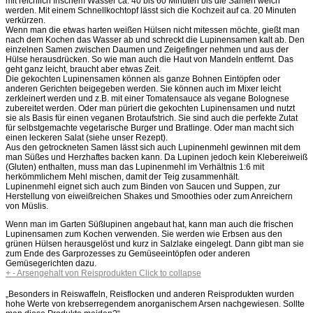
mit reichlich frischem Wasser ca. 40 bis 60 Minuten bis die Samen weich
werden. Mit einem Schnellkochtopf lässt sich die Kochzeit auf ca. 20 Minuten
verkürzen.
Wenn man die etwas harten weißen Hülsen nicht mitessen möchte, gießt man
nach dem Kochen das Wasser ab und schreckt die Lupinensamen kalt ab. Den
einzelnen Samen zwischen Daumen und Zeigefinger nehmen und aus der
Hülse herausdrücken. So wie man auch die Haut von Mandeln entfernt. Das
geht ganz leicht, braucht aber etwas Zeit.
Die gekochten Lupinensamen können als ganze Bohnen Eintöpfen oder
anderen Gerichten beigegeben werden. Sie können auch im Mixer leicht
zerkleinert werden und z.B. mit einer Tomatensauce als vegane Bolognese
zubereitet werden. Oder man püriert die gekochten Lupinensamen und nutzt
sie als Basis für einen veganen Brotaufstrich. Sie sind auch die perfekte Zutat
für selbstgemachte vegetarische Burger und Bratlinge. Oder man macht sich
einen leckeren Salat (siehe unser Rezept).
Aus den getrockneten Samen lässt sich auch Lupinenmehl gewinnen mit dem
man Süßes und Herzhaftes backen kann. Da Lupinen jedoch kein Klebereiweiß
(Gluten) enthalten, muss man das Lupinenmehl im Verhältnis 1:6 mit
herkömmlichem Mehl mischen, damit der Teig zusammenhält.
Lupinenmehl eignet sich auch zum Binden von Saucen und Suppen, zur
Herstellung von eiweißreichen Shakes und Smoothies oder zum Anreichern
von Müslis.
Wenn man im Garten Süßlupinen angebaut hat, kann man auch die frischen
Lupinensamen zum Kochen verwenden. Sie werden wie Erbsen aus den
grünen Hülsen herausgelöst und kurz in Salzlake eingelegt. Dann gibt man sie
zum Ende des Garprozesses zu Gemüseeintöpfen oder anderen
Gemüsegerichten dazu.
+
-
Arsengehalt von Reisprodukten
Click to collapse
„Besonders in Reiswaffeln, Reisflocken und anderen Reisprodukten wurden
hohe Werte von krebserregendem anorganischem Arsen nachgewiesen. Sollte