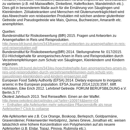
zu variieren (z.B. mit Maiswaffeln, Dinkelbrei, Haferflocken, Mandelmilch etc.).
Dies gilt in besonderem Maße auch für die Ernährung von Säuglingen und
Kleinkindern. Zöliakiekranken und Menschen mit Glutenunverträglichkeit wird
das Abwechseln von reisbasierten Produkten mit solchen anderer glutenfreier
Getreide und Pseudogetreide wie Mais, Quinoa, Buchweizen, Amaranth etc.
anempfohlen.
Quellen:
Bundesinstitut für Risikobewertung (BfR) 2015. Fragen und Antworten zu
Arsengehalten in Reis und Reisprodukten.
http://www.bfr.bund.de/cm/343/fragen-und-antworten-zu-arsengehalten-in-reis-
und-reisprodukten.pdf
Bundesinstitut für Risikobewertung(BfR) 2014. Stellungnahme Nr. 017/2015.
EU-Höchstgehalte für anorganisches Arsen in Reis und Reisprodukten durch
Verzehrempfehlungen zum Schutz von Säuglingen, Kleinkindern und Kindern
ergänzen.
http://www.bfr.bund.de/cm/343/eu-hoechstgehalte-fuer-anorganisches-arsen-in-
reis-und-reisprodukten-durch-verzehrsempfehlungen-zum-schutz-von-
saeuglingen-kleinkindern-und-kindern-ergaenzen.pdf
European Food Safety Authority (EFSA) 2014. Dietary exposure to inorganic
arsenic in the European population.
EFSA Journal 2014;12(3):3597, 68ff.
Hohlstein, Eike Erich 2012. Lehrbrief Getreide. FORUM BERUFSBILDUNG e.V.
Berlin,S.77.
Ökotest Jahrbuch 2013. Test Reiswaffeln. Einen an der Waffel.
http://www.oekotest.de/cgi/index.cgi?artnr=100974&bernr=04
+
-
Enthalten alte Apfelsorten mehr sekundäre Pflanzenstoffe als neue
Apfelsorten?
Click to collapse
Alte Apfelsorten wie z.B. Cox Orange, Boskoop, Berlepsch, Goldparmäne,
Gravensteiner, Finkenwerder Herbstprinz, James Grieve, Jonathan etc. weisen
tatsächlich eine höhere Konzentration von Polyphenolen auf als neuere
Apfelsorten (z.B. Elstar, Topaz, Pinova, Rubinola etc.).