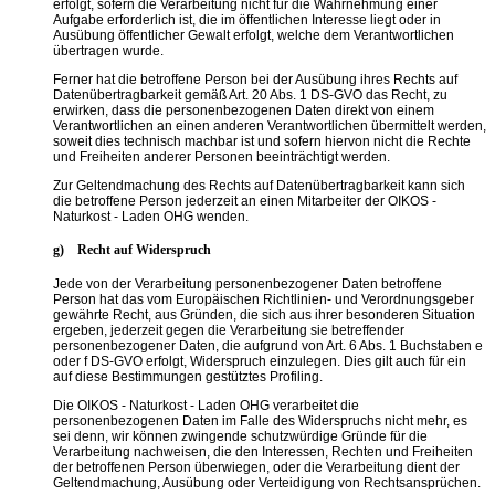
erfolgt, sofern die Verarbeitung nicht für die Wahrnehmung einer
Aufgabe erforderlich ist, die im öffentlichen Interesse liegt oder in
Ausübung öffentlicher Gewalt erfolgt, welche dem Verantwortlichen
übertragen wurde.
Ferner hat die betroffene Person bei der Ausübung ihres Rechts auf
Datenübertragbarkeit gemäß Art. 20 Abs. 1 DS-GVO das Recht, zu
erwirken, dass die personenbezogenen Daten direkt von einem
Verantwortlichen an einen anderen Verantwortlichen übermittelt werden,
soweit dies technisch machbar ist und sofern hiervon nicht die Rechte
und Freiheiten anderer Personen beeinträchtigt werden.
Zur Geltendmachung des Rechts auf Datenübertragbarkeit kann sich
die betroffene Person jederzeit an einen Mitarbeiter der OIKOS -
Naturkost - Laden OHG wenden.
g) Recht auf Widerspruch
Jede von der Verarbeitung personenbezogener Daten betroffene
Person hat das vom Europäischen Richtlinien- und Verordnungsgeber
gewährte Recht, aus Gründen, die sich aus ihrer besonderen Situation
ergeben, jederzeit gegen die Verarbeitung sie betreffender
personenbezogener Daten, die aufgrund von Art. 6 Abs. 1 Buchstaben e
oder f DS-GVO erfolgt, Widerspruch einzulegen. Dies gilt auch für ein
auf diese Bestimmungen gestütztes Profiling.
Die OIKOS - Naturkost - Laden OHG verarbeitet die
personenbezogenen Daten im Falle des Widerspruchs nicht mehr, es
sei denn, wir können zwingende schutzwürdige Gründe für die
Verarbeitung nachweisen, die den Interessen, Rechten und Freiheiten
der betroffenen Person überwiegen, oder die Verarbeitung dient der
Geltendmachung, Ausübung oder Verteidigung von Rechtsansprüchen.