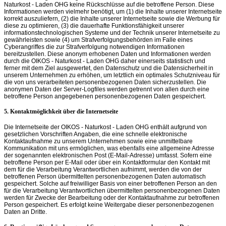
Naturkost - Laden OHG keine Rückschlüsse auf die betroffene Person. Diese
Informationen werden vielmehr benötigt, um (1) die Inhalte unserer Internetseite
korrekt auszuliefern, (2) die Inhalte unserer Internetseite sowie die Werbung für
diese zu optimieren, (3) die dauerhafte Funktionsfähigkeit unserer
informationstechnologischen Systeme und der Technik unserer Internetseite zu
gewährleisten sowie (4) um Strafverfolgungsbehörden im Falle eines
Cyberangriffes die zur Strafverfolgung notwendigen Informationen
bereitzustellen. Diese anonym erhobenen Daten und Informationen werden
durch die OIKOS - Naturkost - Laden OHG daher einerseits statistisch und
ferner mit dem Ziel ausgewertet, den Datenschutz und die Datensicherheit in
unserem Unternehmen zu erhöhen, um letztlich ein optimales Schutzniveau für
die von uns verarbeiteten personenbezogenen Daten sicherzustellen. Die
anonymen Daten der Server-Logfiles werden getrennt von allen durch eine
betroffene Person angegebenen personenbezogenen Daten gespeichert.
5. Kontaktmöglichkeit über die Internetseite
Die Internetseite der OIKOS - Naturkost - Laden OHG enthält aufgrund von
gesetzlichen Vorschriften Angaben, die eine schnelle elektronische
Kontaktaufnahme zu unserem Unternehmen sowie eine unmittelbare
Kommunikation mit uns ermöglichen, was ebenfalls eine allgemeine Adresse
der sogenannten elektronischen Post (E-Mail-Adresse) umfasst. Sofern eine
betroffene Person per E-Mail oder über ein Kontaktformular den Kontakt mit
dem für die Verarbeitung Verantwortlichen aufnimmt, werden die von der
betroffenen Person übermittelten personenbezogenen Daten automatisch
gespeichert. Solche auf freiwilliger Basis von einer betroffenen Person an den
für die Verarbeitung Verantwortlichen übermittelten personenbezogenen Daten
werden für Zwecke der Bearbeitung oder der Kontaktaufnahme zur betroffenen
Person gespeichert. Es erfolgt keine Weitergabe dieser personenbezogenen
Daten an Dritte.