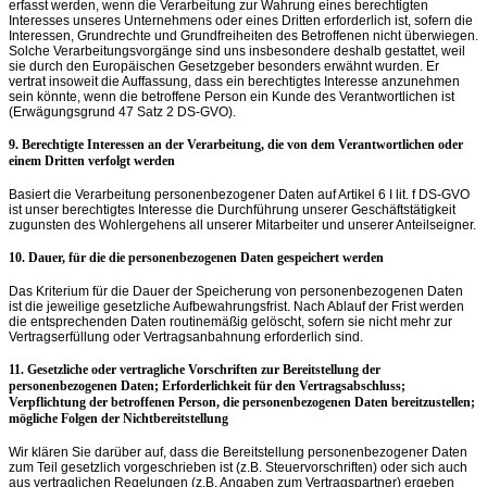
erfasst werden, wenn die Verarbeitung zur Wahrung eines berechtigten
Interesses unseres Unternehmens oder eines Dritten erforderlich ist, sofern die
Interessen, Grundrechte und Grundfreiheiten des Betroffenen nicht überwiegen.
Solche Verarbeitungsvorgänge sind uns insbesondere deshalb gestattet, weil
sie durch den Europäischen Gesetzgeber besonders erwähnt wurden. Er
vertrat insoweit die Auffassung, dass ein berechtigtes Interesse anzunehmen
sein könnte, wenn die betroffene Person ein Kunde des Verantwortlichen ist
(Erwägungsgrund 47 Satz 2 DS-GVO).
9. Berechtigte Interessen an der Verarbeitung, die von dem Verantwortlichen oder
einem Dritten verfolgt werden
Basiert die Verarbeitung personenbezogener Daten auf Artikel 6 I lit. f DS-GVO
ist unser berechtigtes Interesse die Durchführung unserer Geschäftstätigkeit
zugunsten des Wohlergehens all unserer Mitarbeiter und unserer Anteilseigner.
10. Dauer, für die die personenbezogenen Daten gespeichert werden
Das Kriterium für die Dauer der Speicherung von personenbezogenen Daten
ist die jeweilige gesetzliche Aufbewahrungsfrist. Nach Ablauf der Frist werden
die entsprechenden Daten routinemäßig gelöscht, sofern sie nicht mehr zur
Vertragserfüllung oder Vertragsanbahnung erforderlich sind.
11. Gesetzliche oder vertragliche Vorschriften zur Bereitstellung der
personenbezogenen Daten; Erforderlichkeit für den Vertragsabschluss;
Verpflichtung der betroffenen Person, die personenbezogenen Daten bereitzustellen;
mögliche Folgen der Nichtbereitstellung
Wir klären Sie darüber auf, dass die Bereitstellung personenbezogener Daten
zum Teil gesetzlich vorgeschrieben ist (z.B. Steuervorschriften) oder sich auch
aus vertraglichen Regelungen (z.B. Angaben zum Vertragspartner) ergeben