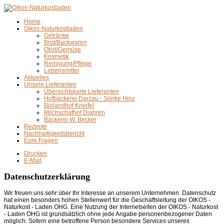
Home
Oikos-Naturkostladen
Getränke
Brot/Backwaren
Obst/Gemüse
Kosmetik
Reinigung/Pflege
Lebensmittel
Aktuelles
Unsere Lieferanten
Übersichtskarte Lieferanten
Hofbäckerei Darzau - Sönke Hinz
Biolandhof Kneifel
Milchschafhof Diahren
Bäckerei W. Becker
Rezepte
Nachhaltigkeitsbericht
Eure Fragen
Drucken
E-Mail
Datenschutzerklärung
Wir freuen uns sehr über Ihr Interesse an unserem Unternehmen. Datenschutz
hat einen besonders hohen Stellenwert für die Geschäftsleitung der OIKOS -
Naturkost - Laden OHG. Eine Nutzung der Internetseiten der OIKOS - Naturkost
- Laden OHG ist grundsätzlich ohne jede Angabe personenbezogener Daten
möglich. Sofern eine betroffene Person besondere Services unseres