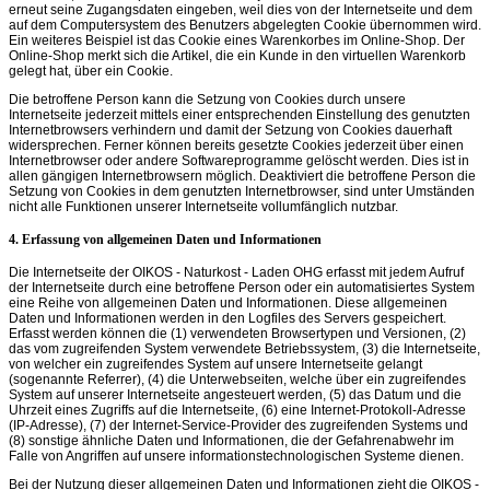
erneut seine Zugangsdaten eingeben, weil dies von der Internetseite und dem
auf dem Computersystem des Benutzers abgelegten Cookie übernommen wird.
Ein weiteres Beispiel ist das Cookie eines Warenkorbes im Online-Shop. Der
Online-Shop merkt sich die Artikel, die ein Kunde in den virtuellen Warenkorb
gelegt hat, über ein Cookie.
Die betroffene Person kann die Setzung von Cookies durch unsere
Internetseite jederzeit mittels einer entsprechenden Einstellung des genutzten
Internetbrowsers verhindern und damit der Setzung von Cookies dauerhaft
widersprechen. Ferner können bereits gesetzte Cookies jederzeit über einen
Internetbrowser oder andere Softwareprogramme gelöscht werden. Dies ist in
allen gängigen Internetbrowsern möglich. Deaktiviert die betroffene Person die
Setzung von Cookies in dem genutzten Internetbrowser, sind unter Umständen
nicht alle Funktionen unserer Internetseite vollumfänglich nutzbar.
4. Erfassung von allgemeinen Daten und Informationen
Die Internetseite der OIKOS - Naturkost - Laden OHG erfasst mit jedem Aufruf
der Internetseite durch eine betroffene Person oder ein automatisiertes System
eine Reihe von allgemeinen Daten und Informationen. Diese allgemeinen
Daten und Informationen werden in den Logfiles des Servers gespeichert.
Erfasst werden können die (1) verwendeten Browsertypen und Versionen, (2)
das vom zugreifenden System verwendete Betriebssystem, (3) die Internetseite,
von welcher ein zugreifendes System auf unsere Internetseite gelangt
(sogenannte Referrer), (4) die Unterwebseiten, welche über ein zugreifendes
System auf unserer Internetseite angesteuert werden, (5) das Datum und die
Uhrzeit eines Zugriffs auf die Internetseite, (6) eine Internet-Protokoll-Adresse
(IP-Adresse), (7) der Internet-Service-Provider des zugreifenden Systems und
(8) sonstige ähnliche Daten und Informationen, die der Gefahrenabwehr im
Falle von Angriffen auf unsere informationstechnologischen Systeme dienen.
Bei der Nutzung dieser allgemeinen Daten und Informationen zieht die OIKOS -