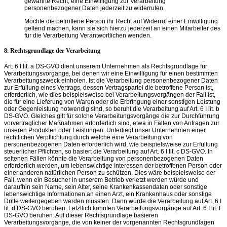
gewährte Recht, eine Einwilligung zur Verarbeitung
personenbezogener Daten jederzeit zu widerrufen.
Möchte die betroffene Person ihr Recht auf Widerruf einer Einwilligung
geltend machen, kann sie sich hierzu jederzeit an einen Mitarbeiter des
für die Verarbeitung Verantwortlichen wenden.
8. Rechtsgrundlage der Verarbeitung
Art. 6 I lit. a DS-GVO dient unserem Unternehmen als Rechtsgrundlage für
Verarbeitungsvorgänge, bei denen wir eine Einwilligung für einen bestimmten
Verarbeitungszweck einholen. Ist die Verarbeitung personenbezogener Daten
zur Erfüllung eines Vertrags, dessen Vertragspartei die betroffene Person ist,
erforderlich, wie dies beispielsweise bei Verarbeitungsvorgängen der Fall ist,
die für eine Lieferung von Waren oder die Erbringung einer sonstigen Leistung
oder Gegenleistung notwendig sind, so beruht die Verarbeitung auf Art. 6 I lit. b
DS-GVO. Gleiches gilt für solche Verarbeitungsvorgänge die zur Durchführung
vorvertraglicher Maßnahmen erforderlich sind, etwa in Fällen von Anfragen zur
unseren Produkten oder Leistungen. Unterliegt unser Unternehmen einer
rechtlichen Verpflichtung durch welche eine Verarbeitung von
personenbezogenen Daten erforderlich wird, wie beispielsweise zur Erfüllung
steuerlicher Pflichten, so basiert die Verarbeitung auf Art. 6 I lit. c DS-GVO. In
seltenen Fällen könnte die Verarbeitung von personenbezogenen Daten
erforderlich werden, um lebenswichtige Interessen der betroffenen Person oder
einer anderen natürlichen Person zu schützen. Dies wäre beispielsweise der
Fall, wenn ein Besucher in unserem Betrieb verletzt werden würde und
daraufhin sein Name, sein Alter, seine Krankenkassendaten oder sonstige
lebenswichtige Informationen an einen Arzt, ein Krankenhaus oder sonstige
Dritte weitergegeben werden müssten. Dann würde die Verarbeitung auf Art. 6 I
lit. d DS-GVO beruhen. Letztlich könnten Verarbeitungsvorgänge auf Art. 6 I lit. f
DS-GVO beruhen. Auf dieser Rechtsgrundlage basieren
Verarbeitungsvorgänge, die von keiner der vorgenannten Rechtsgrundlagen