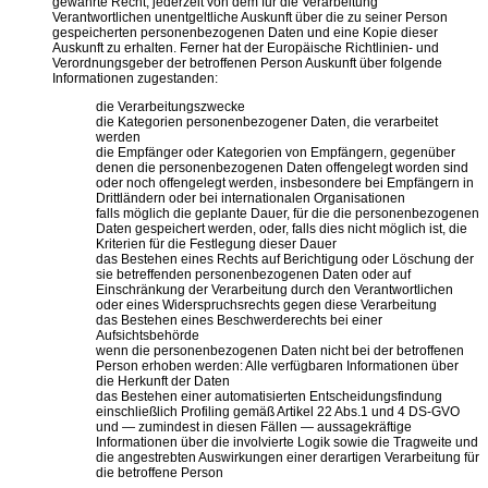
gewährte Recht, jederzeit von dem für die Verarbeitung
Verantwortlichen unentgeltliche Auskunft über die zu seiner Person
gespeicherten personenbezogenen Daten und eine Kopie dieser
Auskunft zu erhalten. Ferner hat der Europäische Richtlinien- und
Verordnungsgeber der betroffenen Person Auskunft über folgende
Informationen zugestanden:
die Verarbeitungszwecke
die Kategorien personenbezogener Daten, die verarbeitet
werden
die Empfänger oder Kategorien von Empfängern, gegenüber
denen die personenbezogenen Daten offengelegt worden sind
oder noch offengelegt werden, insbesondere bei Empfängern in
Drittländern oder bei internationalen Organisationen
falls möglich die geplante Dauer, für die die personenbezogenen
Daten gespeichert werden, oder, falls dies nicht möglich ist, die
Kriterien für die Festlegung dieser Dauer
das Bestehen eines Rechts auf Berichtigung oder Löschung der
sie betreffenden personenbezogenen Daten oder auf
Einschränkung der Verarbeitung durch den Verantwortlichen
oder eines Widerspruchsrechts gegen diese Verarbeitung
das Bestehen eines Beschwerderechts bei einer
Aufsichtsbehörde
wenn die personenbezogenen Daten nicht bei der betroffenen
Person erhoben werden: Alle verfügbaren Informationen über
die Herkunft der Daten
das Bestehen einer automatisierten Entscheidungsfindung
einschließlich Profiling gemäß Artikel 22 Abs.1 und 4 DS-GVO
und — zumindest in diesen Fällen — aussagekräftige
Informationen über die involvierte Logik sowie die Tragweite und
die angestrebten Auswirkungen einer derartigen Verarbeitung für
die betroffene Person