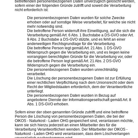
betreffenden personenbezogenen Daten unverzüglich gelöscht werden,
sofern einer der folgenden Gründe zutrifft und soweit die Verarbeitung
nicht erforderlich ist:
Die personenbezogenen Daten wurden für solche Zwecke
erhoben oder auf sonstige Weise verarbeitet, für welche sie nicht
mehr notwendig sind.
Die betroffene Person widerruft ihre Einwilligung, auf die sich die
Verarbeitung gemäß Art. 6 Abs. 1 Buchstabe a DS-GVO oder Art.
9 Abs. 2 Buchstabe a DS-GVO stützte, und es fehlt an einer
anderweitigen Rechtsgrundlage für die Verarbeitung.
Die betroffene Person legt gemäß Art. 21 Abs. 1 DS-GVO
Widerspruch gegen die Verarbeitung ein, und es liegen keine
vorrangigen berechtigten Gründe für die Verarbeitung vor, oder
die betroffene Person legt gemäß Art. 21 Abs. 2 DS-GVO
Widerspruch gegen die Verarbeitung ein.
Die personenbezogenen Daten wurden unrechtmäßig
verarbeitet.
Die Löschung der personenbezogenen Daten ist zur Erfüllung
einer rechtlichen Verpflichtung nach dem Unionsrecht oder dem
Recht der Mitgliedstaaten erforderlich, dem der Verantwortliche
unterliegt.
Die personenbezogenen Daten wurden in Bezug auf
angebotene Dienste der Informationsgesellschaft gemäß Art. 8
Abs. 1 DS-GVO erhoben.
Sofern einer der oben genannten Gründe zutrifft und eine betroffene
Person die Löschung von personenbezogenen Daten, die bei der
OIKOS - Naturkost - Laden OHG gespeichert sind, veranlassen möchte,
kann sie sich hierzu jederzeit an einen Mitarbeiter des für die
Verarbeitung Verantwortlichen wenden. Der Mitarbeiter der OIKOS -
Naturkost - Laden OHG wird veranlassen, dass dem Löschverlangen
unverzüglich nachgekommen wird.