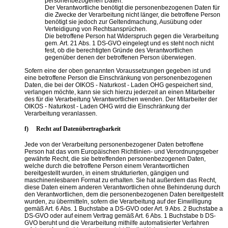
personenbezogenen Daten.
Der Verantwortliche benötigt die personenbezogenen Daten für
die Zwecke der Verarbeitung nicht länger, die betroffene Person
benötigt sie jedoch zur Geltendmachung, Ausübung oder
Verteidigung von Rechtsansprüchen.
Die betroffene Person hat Widerspruch gegen die Verarbeitung
gem. Art. 21 Abs. 1 DS-GVO eingelegt und es steht noch nicht
fest, ob die berechtigten Gründe des Verantwortlichen
gegenüber denen der betroffenen Person überwiegen.
Sofern eine der oben genannten Voraussetzungen gegeben ist und
eine betroffene Person die Einschränkung von personenbezogenen
Daten, die bei der OIKOS - Naturkost - Laden OHG gespeichert sind,
verlangen möchte, kann sie sich hierzu jederzeit an einen Mitarbeiter
des für die Verarbeitung Verantwortlichen wenden. Der Mitarbeiter der
OIKOS - Naturkost - Laden OHG wird die Einschränkung der
Verarbeitung veranlassen.
f) Recht auf Datenübertragbarkeit
Jede von der Verarbeitung personenbezogener Daten betroffene
Person hat das vom Europäischen Richtlinien- und Verordnungsgeber
gewährte Recht, die sie betreffenden personenbezogenen Daten,
welche durch die betroffene Person einem Verantwortlichen
bereitgestellt wurden, in einem strukturierten, gängigen und
maschinenlesbaren Format zu erhalten. Sie hat außerdem das Recht,
diese Daten einem anderen Verantwortlichen ohne Behinderung durch
den Verantwortlichen, dem die personenbezogenen Daten bereitgestellt
wurden, zu übermitteln, sofern die Verarbeitung auf der Einwilligung
gemäß Art. 6 Abs. 1 Buchstabe a DS-GVO oder Art. 9 Abs. 2 Buchstabe a
DS-GVO oder auf einem Vertrag gemäß Art. 6 Abs. 1 Buchstabe b DS-
GVO beruht und die Verarbeitung mithilfe automatisierter Verfahren