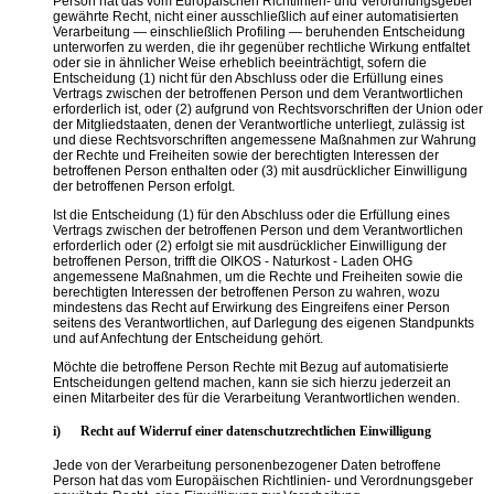
Person hat das vom Europäischen Richtlinien- und Verordnungsgeber
gewährte Recht, nicht einer ausschließlich auf einer automatisierten
Verarbeitung — einschließlich Profiling — beruhenden Entscheidung
unterworfen zu werden, die ihr gegenüber rechtliche Wirkung entfaltet
oder sie in ähnlicher Weise erheblich beeinträchtigt, sofern die
Entscheidung (1) nicht für den Abschluss oder die Erfüllung eines
Vertrags zwischen der betroffenen Person und dem Verantwortlichen
erforderlich ist, oder (2) aufgrund von Rechtsvorschriften der Union oder
der Mitgliedstaaten, denen der Verantwortliche unterliegt, zulässig ist
und diese Rechtsvorschriften angemessene Maßnahmen zur Wahrung
der Rechte und Freiheiten sowie der berechtigten Interessen der
betroffenen Person enthalten oder (3) mit ausdrücklicher Einwilligung
der betroffenen Person erfolgt.
Ist die Entscheidung (1) für den Abschluss oder die Erfüllung eines
Vertrags zwischen der betroffenen Person und dem Verantwortlichen
erforderlich oder (2) erfolgt sie mit ausdrücklicher Einwilligung der
betroffenen Person, trifft die OIKOS - Naturkost - Laden OHG
angemessene Maßnahmen, um die Rechte und Freiheiten sowie die
berechtigten Interessen der betroffenen Person zu wahren, wozu
mindestens das Recht auf Erwirkung des Eingreifens einer Person
seitens des Verantwortlichen, auf Darlegung des eigenen Standpunkts
und auf Anfechtung der Entscheidung gehört.
Möchte die betroffene Person Rechte mit Bezug auf automatisierte
Entscheidungen geltend machen, kann sie sich hierzu jederzeit an
einen Mitarbeiter des für die Verarbeitung Verantwortlichen wenden.
i) Recht auf Widerruf einer datenschutzrechtlichen Einwilligung
Jede von der Verarbeitung personenbezogener Daten betroffene
Person hat das vom Europäischen Richtlinien- und Verordnungsgeber