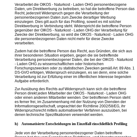
Verarbeitet die OIKOS - Naturkost - Laden OHG personenbezogene
Daten, um Direktwerbung zu betreiben, so hat die betroffene Person das
Recht, jederzeit Widerspruch gegen die Verarbeitung der
personenbezogenen Daten zum Zwecke derartiger Werbung
einzulegen. Dies gilt auch für das Profiling, soweit es mit solcher
Direktwerbung in Verbindung steht. Widerspricht die betroffene Person
gegenüber der OIKOS - Naturkost - Laden OHG der Verarbeitung für
Zwecke der Direktwerbung, so wird die OIKOS - Naturkost - Laden OHG
die personenbezogenen Daten nicht mehr für diese Zwecke
verarbeiten.
Zudem hat die betroffene Person das Recht, aus Gründen, die sich aus
ihrer besonderen Situation ergeben, gegen die sie betreffende
Verarbeitung personenbezogener Daten, die bei der OIKOS - Naturkost
- Laden OHG zu wissenschaftlichen oder historischen
Forschungszwecken oder zu statistischen Zwecken gemäß Art. 89 Abs. 1
DS-GVO erfolgen, Widerspruch einzulegen, es sei denn, eine solche
Verarbeitung ist zur Erfüllung einer im öffentlichen Interesse liegenden
Aufgabe erforderlich.
Zur Ausübung des Rechts auf Widerspruch kann sich die betroffene
Person direkt jeden Mitarbeiter der OIKOS - Naturkost - Laden OHG
oder einen anderen Mitarbeiter wenden. Der betroffenen Person steht
es ferner frei, im Zusammenhang mit der Nutzung von Diensten der
Informationsgesellschaft, ungeachtet der Richtlinie 2002/58/EG, ihr
Widerspruchsrecht mittels automatisierter Verfahren auszuüben, bei
denen technische Spezifikationen verwendet werden.
h) Automatisierte Entscheidungen im Einzelfall einschließlich Profiling
Jede von der Verarbeitung personenbezogener Daten betroffene